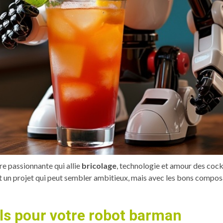
e passionnante qui allie
bricolage
, technologie et amour des cockt
t un projet qui peut sembler ambitieux, mais avec les bons composant
ls pour votre robot barman