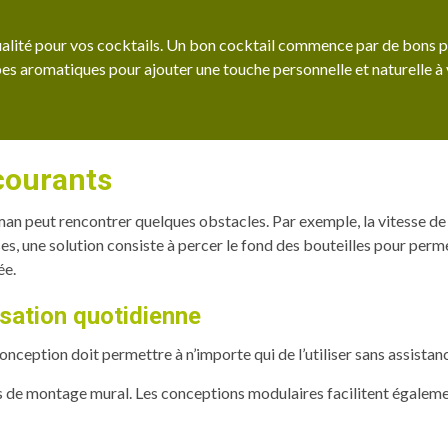
 qualité pour vos cocktails. Un bon cocktail commence par de bons p
rbes aromatiques pour ajouter une touche personnelle et naturelle à
courants
an peut rencontrer quelques obstacles. Par exemple, la vitesse d
s, une solution consiste à percer le fond des bouteilles pour permet
ée.
isation quotidienne
onception doit permettre à n’importe qui de l’utiliser sans assistanc
 de montage mural. Les conceptions modulaires facilitent également