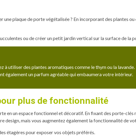
éer une plaque de porte végétalisée ? En incorporant des plantes o
cculentes ou de créer un petit jardin vertical sur la surface de la p
sez à utiliser des plantes aromatiques comme le thym ou la lavande
gent également un parfum agréable qui embaumera votre intérieur.
our plus de fonctionnalité
e en un espace fonctionnel et décoratif. En fixant des porte-clés 
tre design, mais vous augmentez également la fonctionnalité de vo
des étagères pour exposer vos objets préférés.