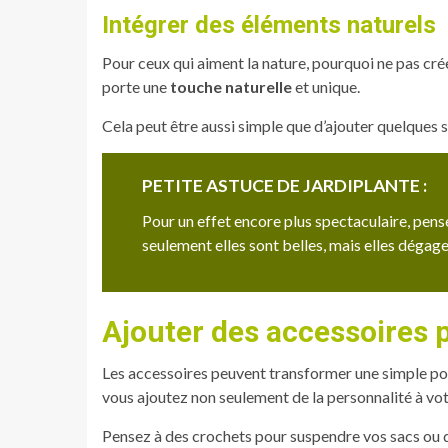
Intégrer des éléments naturels
Pour ceux qui aiment la nature, pourquoi ne pas cr
porte une
touche naturelle
et unique.
Cela peut être aussi simple que d’ajouter quelques su
PETITE ASTUCE DE JARDIPLANTE :
Pour un effet encore plus spectaculaire, pen
seulement elles sont belles, mais elles déga
Ajouter des accessoires p
Les accessoires peuvent transformer une simple port
vous ajoutez non seulement de la personnalité à vo
Pensez à des crochets pour suspendre vos sacs ou 