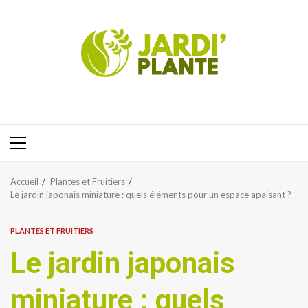
Aller
au
contenu
Menu
principal
Accueil
Plantes et Fruitiers
Le jardin japonais miniature : quels éléments pour un espace apaisant ?
PLANTES ET FRUITIERS
Le jardin japonais
miniature : quels