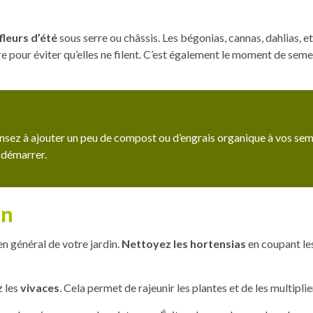
fleurs d’été
sous serre ou châssis. Les bégonias, cannas, dahlias, e
e pour éviter qu’elles ne filent. C’est également le moment de sem
sez à ajouter un peu de compost ou d’engrais organique à vos semi
 démarrer.
in
en général de votre jardin.
Nettoyez les hortensias
en coupant le
z les
vivaces
. Cela permet de rajeunir les plantes et de les multiplie