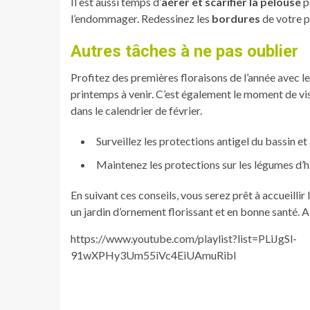
Il est aussi temps d’
aérer et scarifier la pelouse
p
l’endommager. Redessinez les
bordures
de votre p
Autres tâches à ne pas oublier
Profitez des premières floraisons de l’année avec l
printemps à venir. C’est également le moment de vis
dans le calendrier de février.
Surveillez les protections antigel du bassin 
Maintenez les protections sur les légumes d’hi
En suivant ces conseils, vous serez prêt à accueilli
un jardin d’ornement florissant et en bonne santé. Al
https://www.youtube.com/playlist?list=PLiJgSl-
91wXPHy3Um55iVc4EiUAmuRibI