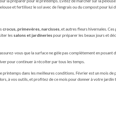
our la préparer pour le printemps. Évitez de marcher sur la pelouse
elouse et fertilisez le sol avec de l’engrais ou du compost pour lui
es
crocus, primevères, narcisses
, et autres fleurs hivernales. Ce
iter les
salons et jardineries
pour préparer les beaux jours et déc
et assurez-vous que la surface ne gèle pas complètement en posant d
ver pour continuer à récolter par tous les temps.
r le printemps dans les meilleures conditions. Février est un mois d
ors, à vos outils, et profitez de ce mois pour donner à votre jardin t