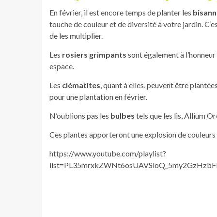
En février, il est encore temps de planter les
bisann
touche de couleur et de diversité à votre jardin. C’
de les multiplier.
Les
rosiers grimpants
sont également à l’honneur c
espace.
Les
clématites
, quant à elles, peuvent être plantée
pour une plantation en février.
N’oublions pas les
bulbes
tels que les lis, Allium 
Ces plantes apporteront une explosion de couleurs à
https://www.youtube.com/playlist?
list=PL35mrxkZWNt6osUAVSloQ_5my2GzHzb