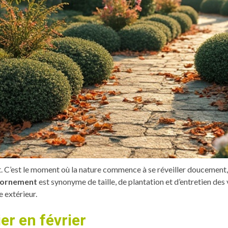
nt. C’est le moment où la nature commence à se réveiller doucement,
d’ornement
est synonyme de taille, de plantation et d’entretien des 
 extérieur.
ier en février