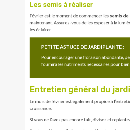
Les semis à réaliser
Février est le moment de commencer les
semis de 
maintenant. Assurez-vous de les exposer à la lumièr
les éclairer.
PETITE ASTUCE DE JARDIPLANTE :
Pour encourager une floraison abondante, pen
fournira les nutriments nécessaires pour bien
Entretien général du jard
Le mois de février est également propice à l’entreti
croissance.
Si vous ne l’avez pas encore fait, divisez et replante