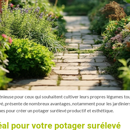
énieuse pour ceux qui souhaitent cultiver leurs propres légumes tout 
vé, présente de nombreux avantages, notamment pour les jardinier
ues pour créer un potager surélevé productif et esthétique.
éal pour votre potager surélevé