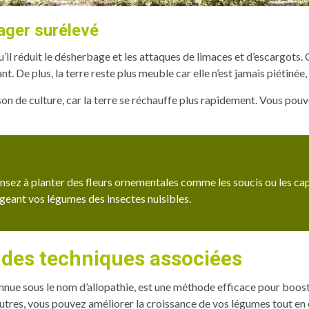
ager surélevé
il réduit le désherbage et les attaques de limaces et d’escargots. G
t. De plus, la terre reste plus meuble car elle n’est jamais piétinée, c
ison de culture, car la terre se réchauffe plus rapidement. Vous po
ensez à planter des fleurs ornementales comme les soucis ou les ca
geant vos légumes des insectes nuisibles.
c des techniques associées
nnue sous le nom d’allopathie, est une méthode efficace pour boost
utres, vous pouvez améliorer la croissance de vos légumes tout en 