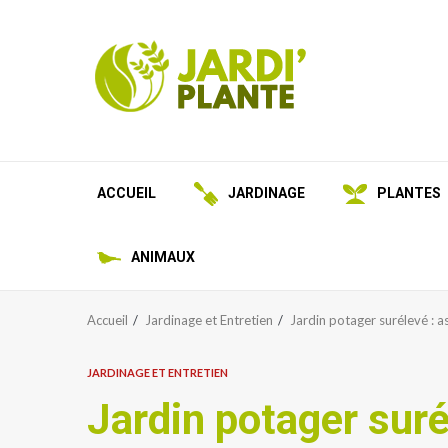
Aller
au
contenu
ACCUEIL
JARDINAGE
PLANTES
ANIMAUX
Accueil
Jardinage et Entretien
Jardin potager surélevé : a
JARDINAGE ET ENTRETIEN
Jardin potager suré