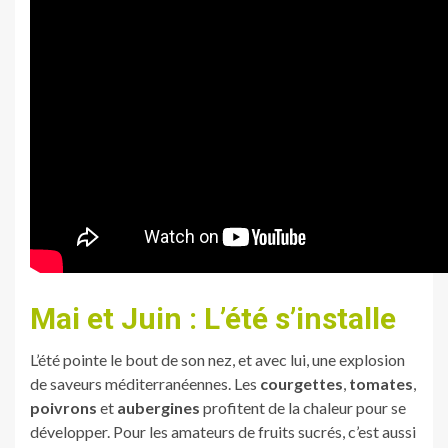
Mai et Juin : L’été s’installe
L’été pointe le bout de son nez, et avec lui, une explosion
de saveurs méditerranéennes. Les
courgettes
,
tomates
,
poivrons
et
aubergines
profitent de la chaleur pour se
développer. Pour les amateurs de fruits sucrés, c’est aussi