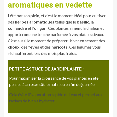
aromatiques en vedette
L’été bat son plein, et c’est le moment idéal pour cultiver
des
herbes aromatiques
telles que le
basilic
, la
coriandre
et l’
origan
. Ces plantes aiment la chaleur et
apporteront une touche parfumée à vos plats estivaux.
C’est aussi le moment de préparer l’hiver en semant des
choux
, des
fèves
et des
haricots
. Ces légumes vous
réchaufferont lors des mois plus froids.
PETITE ASTUCE DE JARDIPLANTE :
Pour maximiser la croissance de vos plantes en été,
pensez à arroser tôt le matin ou en fin de journée.
Cela évite l’évaporation rapide de l’eau et permet aux
racines de bien s’hydrater.