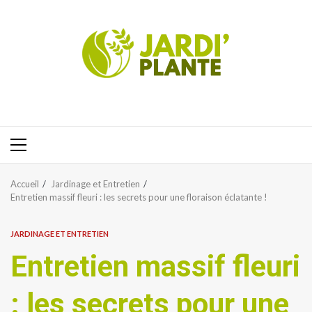
Aller
au
contenu
Menu
principal
Accueil
Jardinage et Entretien
Entretien massif fleuri : les secrets pour une floraison éclatante !
JARDINAGE ET ENTRETIEN
Entretien massif fleuri
: les secrets pour une