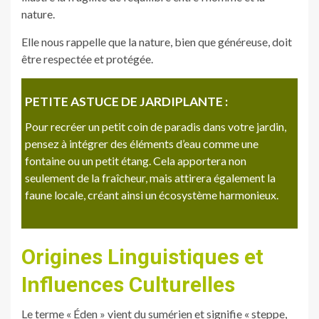
nature.
Elle nous rappelle que la nature, bien que généreuse, doit
être respectée et protégée.
PETITE ASTUCE DE JARDIPLANTE :
Pour recréer un petit coin de paradis dans votre jardin,
pensez à intégrer des éléments d’eau comme une
fontaine ou un petit étang. Cela apportera non
seulement de la fraîcheur, mais attirera également la
faune locale, créant ainsi un écosystème harmonieux.
Origines Linguistiques et
Influences Culturelles
Le terme « Éden » vient du sumérien et signifie « steppe,