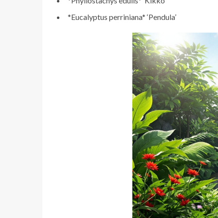
*Phyllostachys edulis* ‘Kikko’
*Eucalyptus perriniana* ‘Pendula’