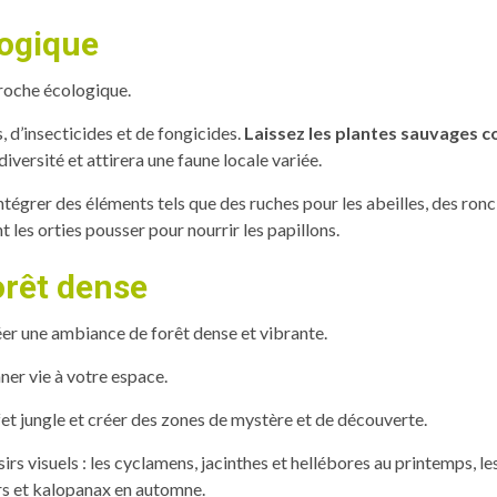
logique
proche écologique.
ls, d’insecticides et de fongicides.
Laissez les plantes sauvages c
diversité et attirera une faune locale variée.
ntégrer des éléments tels que des ruches pour les abeilles, des ron
les orties pousser pour nourrir les papillons.
orêt dense
créer une ambiance de forêt dense et vibrante.
er vie à votre espace.
fet jungle et créer des zones de mystère et de découverte.
isirs visuels : les cyclamens, jacinthes et hellébores au printemps, 
ers et kalopanax en automne.