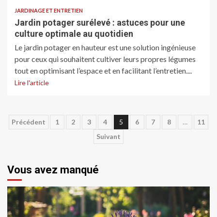
JARDINAGE ET ENTRETIEN
Jardin potager surélevé : astuces pour une
culture optimale au quotidien
Le jardin potager en hauteur est une solution ingénieuse
pour ceux qui souhaitent cultiver leurs propres légumes
tout en optimisant l’espace et en facilitant l’entretien....
Lire l'article
Pagination
Précédent
1
2
3
4
5
6
7
8
…
11
Suivant
des
publications
Vous avez manqué