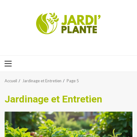
Aller
au
contenu
Menu
principal
Accueil
Jardinage et Entretien
Page 5
Jardinage et Entretien