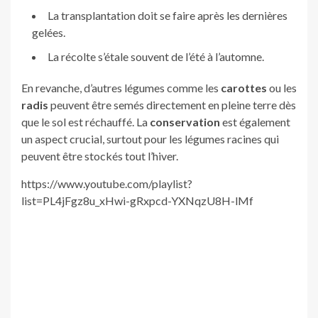
La transplantation doit se faire après les dernières
gelées.
La récolte s’étale souvent de l’été à l’automne.
En revanche, d’autres légumes comme les
carottes
ou les
radis
peuvent être semés directement en pleine terre dès
que le sol est réchauffé. La
conservation
est également
un aspect crucial, surtout pour les légumes racines qui
peuvent être stockés tout l’hiver.
https://www.youtube.com/playlist?
list=PL4jFgz8u_xHwi-gRxpcd-YXNqzU8H-lMf